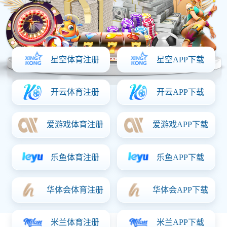
赛数据从这里开始
覆盖实时赛事、专业数据、高清视频，
开云
online官网APP
与网页版为您提供便捷的体育服
务。
APP下载
网页版入口
首页
/
体育资讯
/ 正文
2026-06-12 16:01
39 次阅读