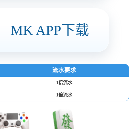
接发球胜
武汉三镇马尔康头球破门被判犯规
广东
在先，VAR...
杜锋怒
美国一哥
在刚刚结束的一场中超焦点战中，武汉
在昨晚
..
三镇客场挑战对手，外援前锋马尔...
东宏远
查看详情
2026-07-30
查看详情
2026-