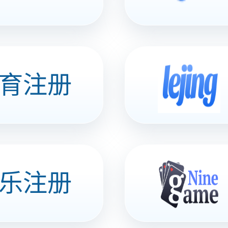
数据加密传
iOS / An
实时数据图
下载 App
体育推荐 · 精选资讯
云online官网每日推荐热门看点，汇聚开云online官网的最新报道与深度