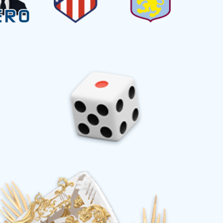
便捷的体育服务。
全年无休客服