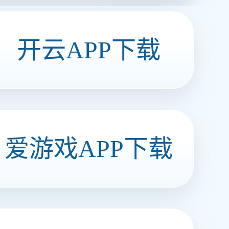
进
化方向。
系统上线，结合开云online官网用户偏好提供个性
自动聚合平台高关注赛事，便于快速浏览。
，集中展示当日热议赛事与趋势。