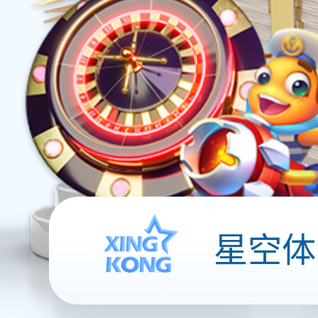
五大功能专区标签切换
一键切换你想了解的功能模块，内容直观明了，适合用户快
体育赛事
整合开云online官网旗下多类热门体育项目