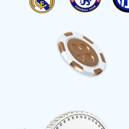
覆盖实时赛事、
平台稳定流畅