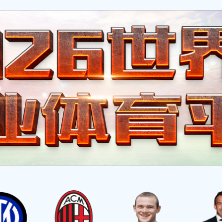
App下载
公司介绍
体育资讯
nline官网
—— 比赛数据从这