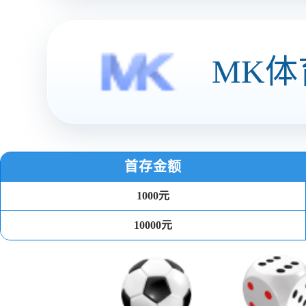
中超上海德比奥斯卡点球被取消，
樊振
视频助理裁...
张本
在刚刚结束的上海德比中，一个关键判
在近
罚引发了巨大争议：奥斯卡在禁区...
中，
2026-07-31
查看详情
2026
推荐网站